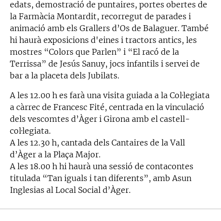
edats, demostració de puntaires, portes obertes de
la Farmàcia Montardit, recorregut de parades i
animació amb els Grallers d’Os de Balaguer. També
hi haurà exposicions d'eines i tractors antics, les
mostres “Colors que Parlen” i “El racó de la
Terrissa” de Jesús Sanuy, jocs infantils i servei de
bar a la placeta dels Jubilats.
A les 12.00 h es farà una visita guiada a la Col·legiata
a càrrec de Francesc Fité, centrada en la vinculació
dels vescomtes d’Àger i Girona amb el castell-
col·legiata.
A les 12.30 h, cantada dels Cantaires de la Vall
d’Àger a la Plaça Major.
A les 18.00 h hi haurà una sessió de contacontes
titulada “Tan iguals i tan diferents”, amb Asun
Inglesias al Local Social d’Àger.