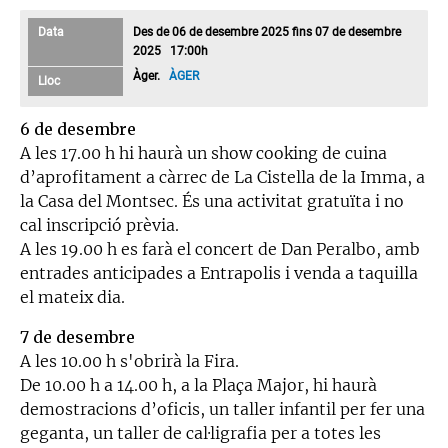
Data
Des de 06 de desembre 2025 fins 07 de desembre
2025 17:00h
Àger.
ÀGER
Lloc
6 de desembre
A les 17.00 h hi haurà un show cooking de cuina
d’aprofitament a càrrec de La Cistella de la Imma, a
la Casa del Montsec. És una activitat gratuïta i no
cal inscripció prèvia.
A les 19.00 h es farà el concert de Dan Peralbo, amb
entrades anticipades a Entrapolis i venda a taquilla
el mateix dia.
7 de desembre
A les 10.00 h s'obrirà la Fira.
De 10.00 h a 14.00 h, a la Plaça Major, hi haurà
demostracions d’oficis, un taller infantil per fer una
geganta, un taller de cal·ligrafia per a totes les