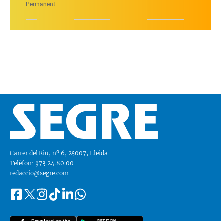
Permanent
Carrer del Riu, nº 6, 25007, Lleida
Telèfon: 973.24.80.00
redaccio@segre.com
Facebook
Instagram
Tiktok
Linkedin
Whatsapp
Segueix-
Twitter
nos
a::