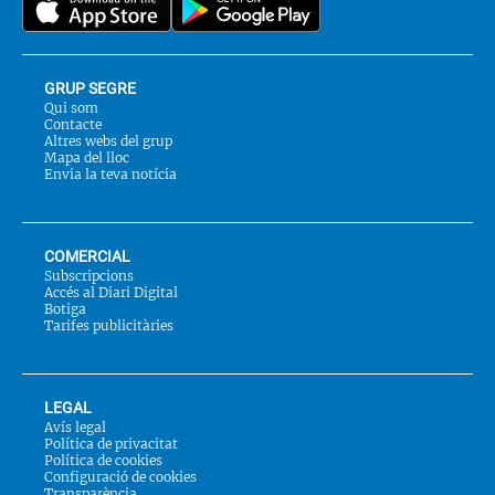
GRUP SEGRE
Qui som
Contacte
Altres webs del grup
Mapa del lloc
Envia la teva notícia
COMERCIAL
Subscripcions
Accés al Diari Digital
Botiga
Tarifes publicitàries
LEGAL
Avís legal
Política de privacitat
Política de cookies
Configuració de cookies
Transparència