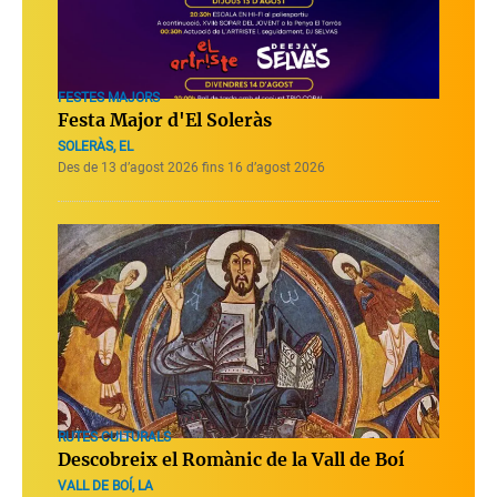
FESTES MAJORS
Festa Major d'El Soleràs
SOLERÀS, EL
Des de 13 d’agost 2026 fins 16 d’agost 2026
RUTES CULTURALS
Descobreix el Romànic de la Vall de Boí
VALL DE BOÍ, LA