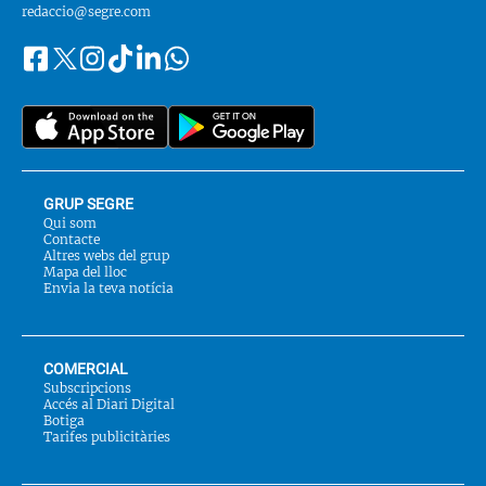
redaccio@segre.com
Facebook
Instagram
Tiktok
Linkedin
Whatsapp
Segueix-
Twitter
nos
a::
GRUP SEGRE
Qui som
Contacte
Altres webs del grup
Mapa del lloc
Envia la teva notícia
COMERCIAL
Subscripcions
Accés al Diari Digital
Botiga
Tarifes publicitàries