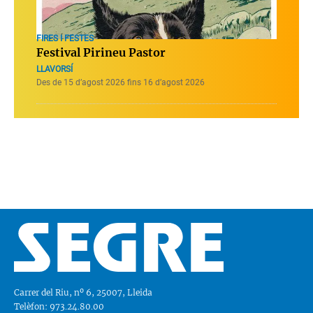
FIRES I FESTES
Festival Pirineu Pastor
LLAVORSÍ
Des de 15 d’agost 2026 fins 16 d’agost 2026
Carrer del Riu, nº 6, 25007, Lleida
Telèfon: 973.24.80.00