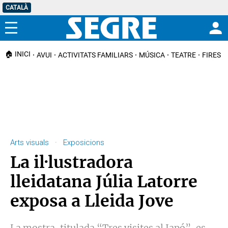
CATALÀ
Menú
🏠 INICI
AVUI
ACTIVITATS FAMILIARS
MÚSICA
TEATRE
FIRES I
Arts visuals · Exposicions
La il·lustradora
lleidatana Júlia Latorre
exposa a Lleida Jove
La mostra, titulada “Tres visites al Japó”, es