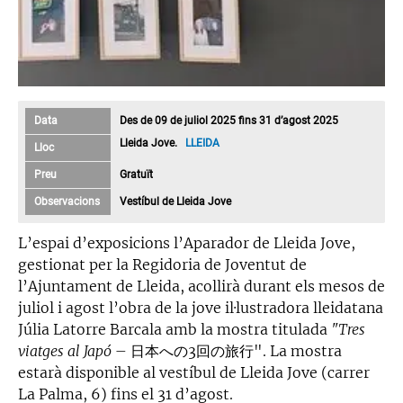
Data
Des de 09 de juliol 2025 fins 31 d’agost 2025
Lleida Jove.
LLEIDA
Lloc
Preu
Gratuït
Observacions
Vestíbul de Lleida Jove
L’espai d’exposicions l’Aparador de Lleida Jove,
gestionat per la Regidoria de Joventut de
l’Ajuntament de Lleida, acollirà durant els mesos de
juliol i agost l’obra de la jove il·lustradora lleidatana
Júlia Latorre Barcala amb la mostra titulada
"Tres
viatges al Japó –
日本への3回の旅行". La mostra
estarà disponible al vestíbul de Lleida Jove (carrer
La Palma, 6) fins el 31 d’agost.