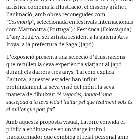
artística combina la il·lustració, el disseny gràfic i
l’animació, amb obres reconegudes com
"Cosmotrip"
, seleccionada en festivals internacionals
com Marmostra (Portugal) i FestAnča (Eslovàquia).
L’any 2024 va ser artista resident a la galeria Arts
Itoya, a la prefectura de Saga (Japó).
L’exposició presenta una selecció d’il·lustracions
que recullen la seva experiència viatjant al Japó
durant els darrers tres anys. Tal com explica
l’autora, aquestes estades han influït
profundament la seva visió del món i la seva
manera de dibuixar:
"A vegades, donar-li una
sacsejada a la teva vida i lluitar pel que realment vols és
el millor que pots fer."
Amb aquesta proposta visual, Latorre convida el
públic a endinsar-se en un viatge íntim i
transformador que combina el relat personal amb