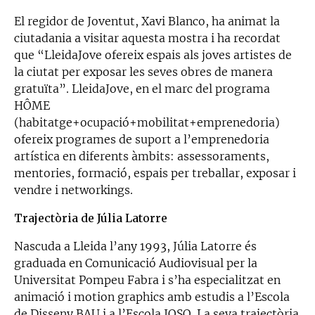
El regidor de Joventut, Xavi Blanco, ha animat la
ciutadania a visitar aquesta mostra i ha recordat
que “LleidaJove ofereix espais als joves artistes de
la ciutat per exposar les seves obres de manera
gratuïta”. LleidaJove, en el marc del programa
HÔME
(habitatge+ocupació+mobilitat+emprenedoria)
ofereix programes de suport a l’emprenedoria
artística en diferents àmbits: assessoraments,
mentories, formació, espais per treballar, exposar i
vendre i networkings.
Trajectòria de Júlia Latorre
Nascuda a Lleida l’any 1993, Júlia Latorre és
graduada en Comunicació Audiovisual per la
Universitat Pompeu Fabra i s’ha especialitzat en
animació i motion graphics amb estudis a l’Escola
de Disseny BAU i a l’Escola JOSO. La seva trajectòria