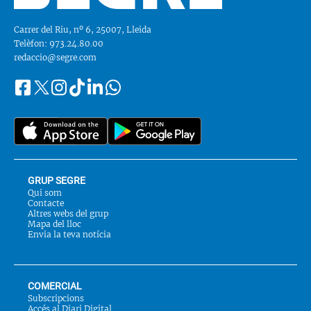
Carrer del Riu, nº 6, 25007, Lleida
Telèfon: 973.24.80.00
redaccio@segre.com
Facebook
Instagram
Tiktok
Linkedin
Whatsapp
Segueix-
Twitter
nos
a::
GRUP SEGRE
Qui som
Contacte
Altres webs del grup
Mapa del lloc
Envia la teva notícia
COMERCIAL
Subscripcions
Accés al Diari Digital