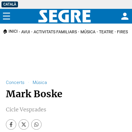
CATALÀ
Menú
🏠 INICI
AVUI
ACTIVITATS FAMILIARS
MÚSICA
TEATRE
FIRES I
Concerts · Música
Mark Boske
Cicle Vesprades