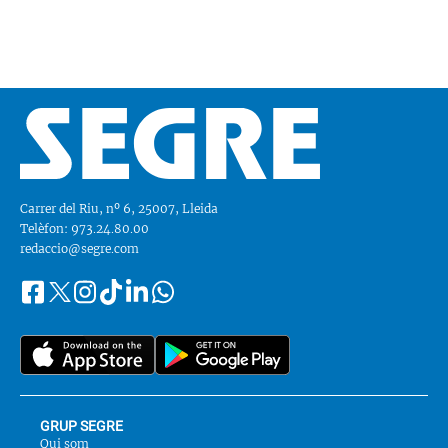
Carrer del Riu, nº 6, 25007, Lleida
Telèfon: 973.24.80.00
redaccio@segre.com
Facebook
Instagram
Tiktok
Linkedin
Whatsapp
Segueix-
Twitter
nos
a::
GRUP SEGRE
Qui som