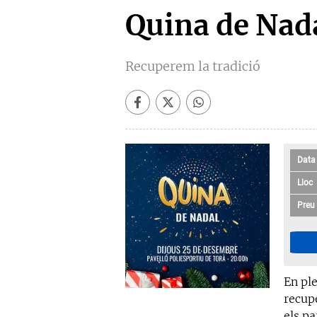
Quina de Nad
Recuperem la tradició
Data
Lloc
Preu
En pl
recupe
els p