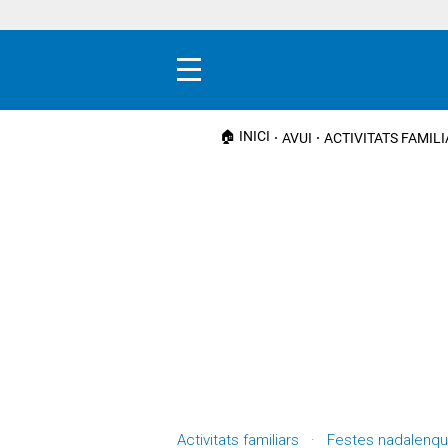
Menú
🏠 INICI
AVUI
ACTIVITATS FAMIL
Activitats familiars · Festes nadalenq