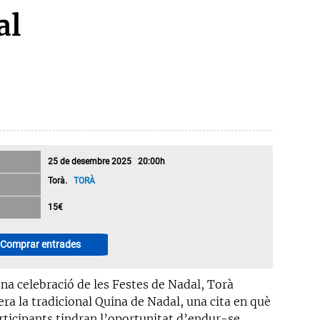
al
25 de desembre 2025 20:00h
Torà.
TORÀ
15€
Comprar entrades
ena celebració de les Festes de Nadal, Torà
ra la tradicional Quina de Nadal, una cita en què
articipants tindran l’oportunitat d’endur-se