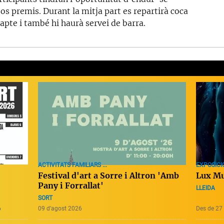
os premis. Durant la mitja part es repartirà coca
apte i també hi haurà servei de barra.
ACTIVITATS FAMILIARS ...
EXPOSICI
Festival d'art a Sorre i Altron 'Amb
Lux Mu
Pany i Forrallat'
LLEIDA
SORT
6
09 d’agost 2026
Des de 27 