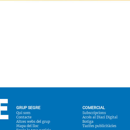
GRUP SEGRE
COMERCIAL
Qui som
Subscripcions
Contacte
Accés al Diari Digital
Altres webs del grup
Botiga
Mapa del lloc
Tarifes publicitàries