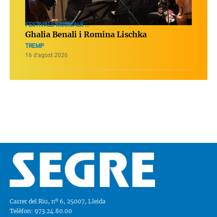
FESTIVALS MUSICALS ...
Ghalia Benali i Romina Lischka
TREMP
16 d’agost 2026
Carrer del Riu, nº 6, 25007, Lleida
Telèfon: 973.24.80.00