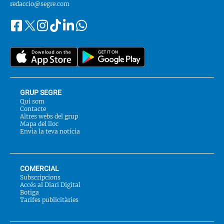
redaccio@segre.com
Facebook
Instagram
Tiktok
Linkedin
Whatsapp
Segueix-
Twitter
nos
a::
GRUP SEGRE
Qui som
Contacte
Altres webs del grup
Mapa del lloc
Envia la teva notícia
COMERCIAL
Subscripcions
Accés al Diari Digital
Botiga
Tarifes publicitàries