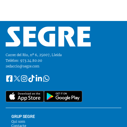
Carrer del Riu, nº 6, 25007, Lleida
Telèfon: 973.24.80.00
redaccio@segre.com
Facebook
Instagram
Tiktok
Linkedin
Whatsapp
Segueix-
Twitter
nos
a::
GRUP SEGRE
Qui som
Contacte