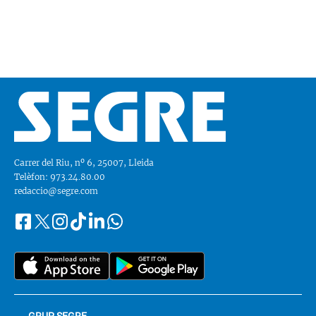
Carrer del Riu, nº 6, 25007, Lleida
Telèfon: 973.24.80.00
redaccio@segre.com
Facebook
Instagram
Tiktok
Linkedin
Whatsapp
Segueix-
Twitter
nos
a::
GRUP SEGRE