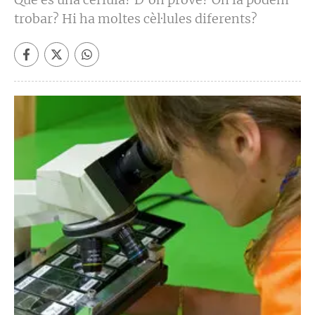
trobar? Hi ha moltes cèl·lules diferents?