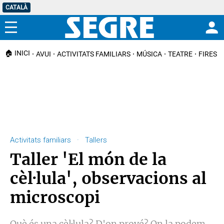
CATALÀ
Menú
🏠 INICI
AVUI
ACTIVITATS FAMILIARS
MÚSICA
TEATRE
FIRES I
Activitats familiars · Tallers
Taller 'El món de la
cèl·lula', observacions al
microscopi
Què és una cèl·lula? D'on prové? On la podem