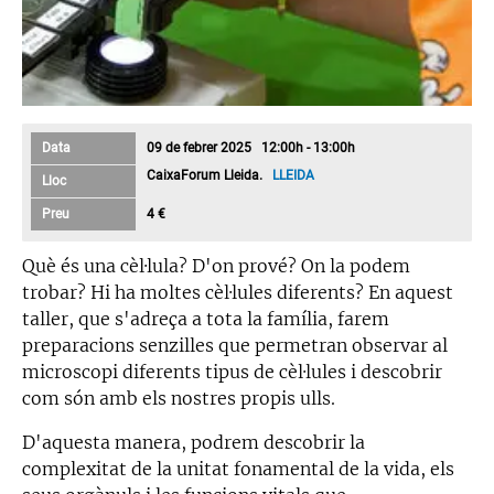
Data
09 de febrer 2025 12:00h - 13:00h
CaixaForum Lleida.
LLEIDA
Lloc
Preu
4 €
Què és una cèl·lula? D'on prové? On la podem
trobar? Hi ha moltes cèl·lules diferents? En aquest
taller, que s'adreça a tota la família, farem
preparacions senzilles que permetran observar al
microscopi diferents tipus de cèl·lules i descobrir
com són amb els nostres propis ulls.
D'aquesta manera, podrem descobrir la
complexitat de la unitat fonamental de la vida, els