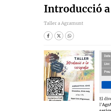
Introducció a 
Taller a Agramunt
Data
Lloc
Preu
El div
l'
AgrA
serig