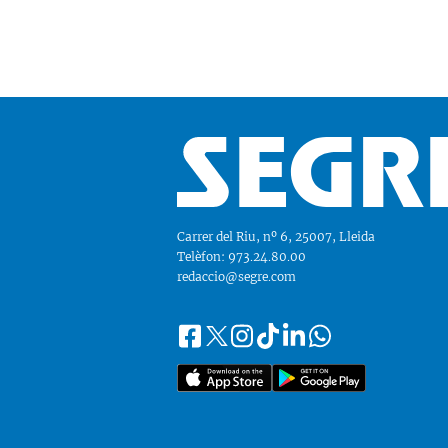
Carrer del Riu, nº 6, 25007, Lleida
Telèfon: 973.24.80.00
redaccio@segre.com
Facebook
Instagram
Tiktok
Linkedin
Whatsapp
Segueix-
Twitter
nos
a::