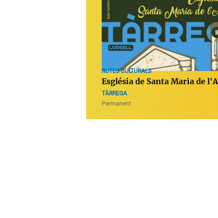
RUTES CULTURALS
Església de Santa Maria de l'
TÀRREGA
Permanent