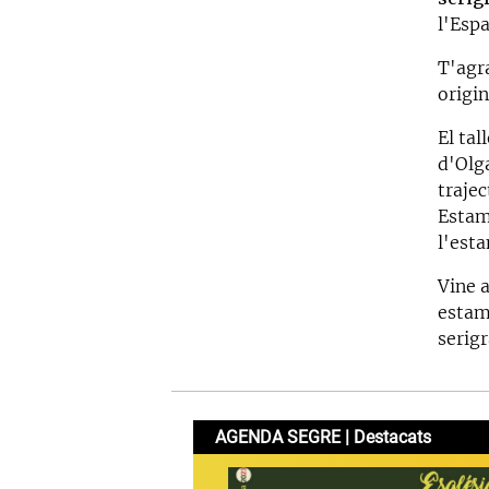
l'Espa
T'agra
origin
El tal
d'Olg
trajec
Estam
l'esta
Vine 
estam
serigr
AGENDA SEGRE | Destacats