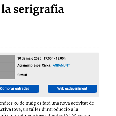
la serigrafia
30 de maig 2025 17:00h - 18:00h
Agramunt (Espai Cívic).
AGRAMUNT
Gratuït
Comprar entrades
Web esdeveniment
endres 30 de maig es farà una nova activitat de
ctiva Jove
, un
taller d'introducció a la
rafia
gratuït per a joves d'entre 12 i 25 anys a