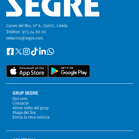
Carrer del Riu, nº 6, 25007, Lleida
Telèfon: 973.24.80.00
redaccio@segre.com
Facebook
Instagram
Tiktok
Linkedin
Whatsapp
Segueix-
Twitter
nos
a::
GRUP SEGRE
Qui som
Contacte
Altres webs del grup
Mapa del lloc
Envia la teva notícia