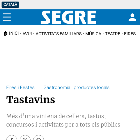
CATALÀ
Menú
🏠 INICI
AVUI
ACTIVITATS FAMILIARS
MÚSICA
TEATRE
FIRES I
Fires i Festes · Gastronomia i productes locals
Tastavins
Més d’una vintena de cellers, tastos,
concursos i activitats per a tots els públics