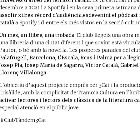
desembre a 3Cat i a Spotify i en la seva primera setmana 
assolir xifres rècord d’audiència,
esdevenint el pòdcast
català
a Spotify i d’entre els més vistos en la secció cultur
Un mes, un llibre, una trobada
. El club llegeix una obra m
una llibreria d’una ciutat diferent i que sovint està vincu
l’autor, o bé amb la novel·la. Les properes parades del cl
Palafrugell, Barcelona, L’Escala, Reus i Palma
per a llegi
Josep Pla, Josep Maria de Sagarra, Víctor Català, Gabriel 
Llorenç Villalonga
.
L’objectiu d’aquest projecte emprès per 3Cat i la product
Crisàlide, amb la complicitat de Tramoia Cultura en l’àmbi
activar lectores i lectors dels clàssics de la literatura c
especial atenció en el públic jove.
#ClubTàndem3Cat