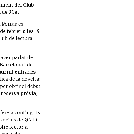
niment del Club
 de 3Cat
a Porras es
de febrer a les 19
club de lectura
haver parlat de
Barcelona i de
urint entrades
ca de la novel·la:
 per obrir el debat
 reserva prèvia,
fereix continguts
socials de 3Cat i
ic lector a
assat 4 de