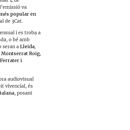
d’emissió va
 més popular en
al de 3Cat.
ensual i es troba a
lada, o bé amb
ub seran a
Lleida,
r
Montserrat Roig,
Ferrater i
ora audiovisual
t vivencial, és
atalana
, posant