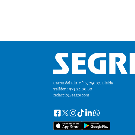
Carrer del Riu, nº 6, 25007, Lleida
Telèfon: 973.24.80.00
redaccio@segre.com
Facebook
Instagram
Tiktok
Linkedin
Whatsapp
Segueix-
Twitter
nos
a::