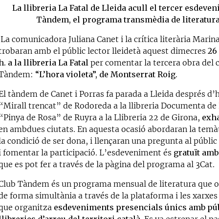
La llibreria La Fatal de Lleida acull el tercer esdeve
Tàndem, el programa transmèdia de literatura
La comunicadora Juliana Canet i la crítica literària Marin
trobaran amb el públic lector lleidetà aquest dimecres
26 
h. a la llibreria La Fatal
per comentar la tercera obra del 
Tàndem:
“L’hora violeta”, de Montserrat Roig
.
El tàndem de Canet i Porras fa parada a Lleida després d’
“Mirall trencat” de Rodoreda a la llibreria Documenta de 
“Pinya de Rosa” de Ruyra a la Llibreria 22 de Girona,
exha
en ambdues ciutats. En aquesta ocasió abordaran la temàti
la condició de ser dona, i llençaran una pregunta al públic
i fomentar la participació. L’esdeveniment és
gratuït amb
que es pot fer a través de la pàgina del programa al 3Cat.
Club Tàndem és un programa mensual de literatura que o
de forma simultània a través de la plataforma i les xarxes 
que organitza
esdeveniments presencials únics amb públ
llibreries d’arreu del territori català
. Es va estrenar el p